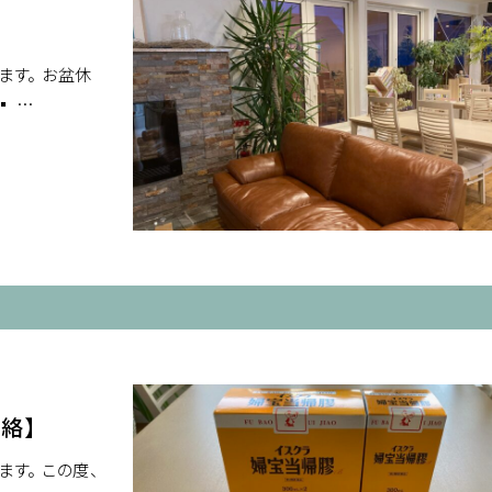
す。 お盆休
▪ …
絡】
す。 この度、