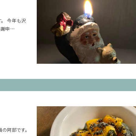
す。 今年も沢
感謝申…
員の阿部です。